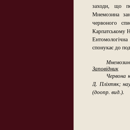
заходи, що пе
Мнемозина зан
червоного спи
Карпатському 
Ентомологічна
спонукає до по
Мнемозин
Заповідник
Червона к
Д. Пліхтяк; нау
(доопр. вид.).