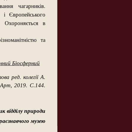
ання чагарників.
 і Європейського
. Охороняється в
ізноманітністю та
ічний Біосферний
ова ред. колегії А.
к Арт, 2019. С.144.
ик відділу природи
раєзнавчого музею