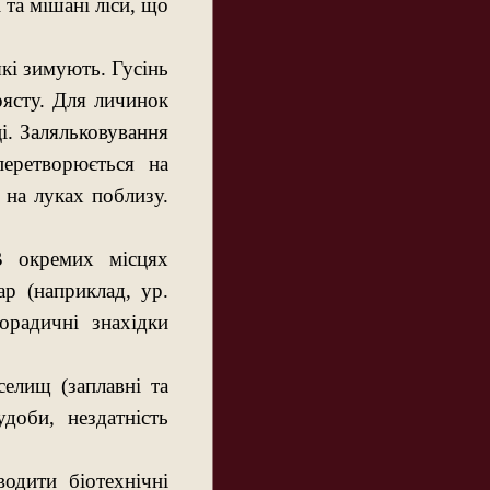
і та мішані ліси, що
які зимують. Гусінь
рясту. Для личинок
ці. Заляльковування
перетворюється на
 на луках поблизу.
В окремих місцях
ар (наприклад, ур.
орадичні знахідки
селищ (заплавні та
удоби, нездатність
одити біотехнічні