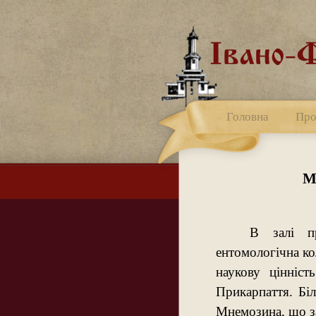
Головна
Про
М
В залі пр
ентомологічна кол
наукову цінніст
Прикарпаття. Біл
Мнемозина, що за