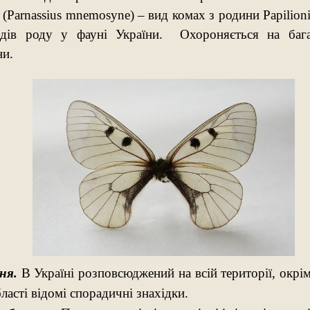
(Parnassius mnemosyne) – вид комах з родини Papilioni
идів роду у фауні України. Охороняється на бага
ни.
ня.
В Україні розповсюджений на всій території, окрім
ласті відомі спорадичні знахідки.