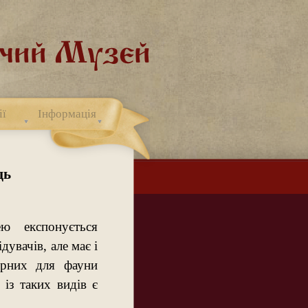
ії
Інформація
ць
ю експонується
дувачів, але має і
терних для фауни
 із таких видів є