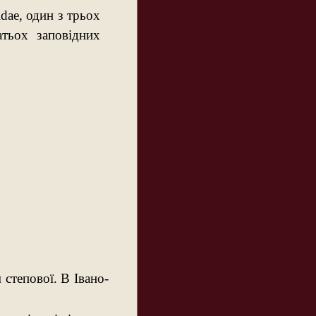
dae, один з трьох
тьох заповідних
 степової. В Івано-