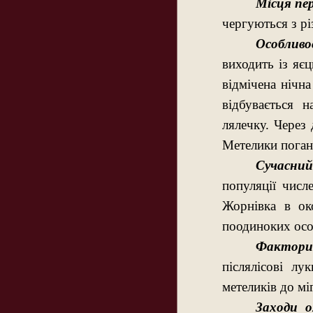
Місця пе
чергуються з р
Особливос
виходить із яє
відмічена нічна
відбувається н
лялечку. Через 
Метелики погано
Сучасний
популяції числ
Жорнівка в ок
поодиноких осо
Фактори 
післялісові лу
метеликів до мі
Заходи о