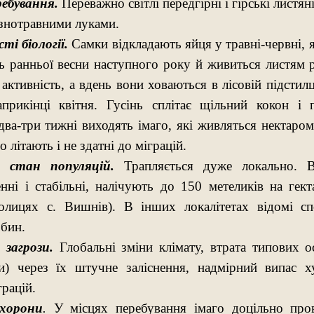
ребування.
Переважно світлі передгірні і гірські листян
ізнотравними луками.
ті біології.
Самки відкладають яйця у травні-червні, 
ць ранньої весни наступного року й живиться листям 
 активність, а вдень вони ховаються в лісовій підстил
априкінці квітня. Гусінь сплітає щільний кокон і 
два-три тижні виходять імаго, які живляться нектаром
 літають і не здатні до міграцій.
 стан популяцій.
Трапляється дуже локально. 
енні і стабільні, налічують до 150 метеликів на гект
олицях с. Вишнів). В інших локалітетах відомі сп
бин.
загрози.
Глобальні зміни клімату, втрата типових о
ки) через їх штучне заліснення, надмірний випас х
грацій.
хорони
.
У місцях перебування імаго доцільно пров