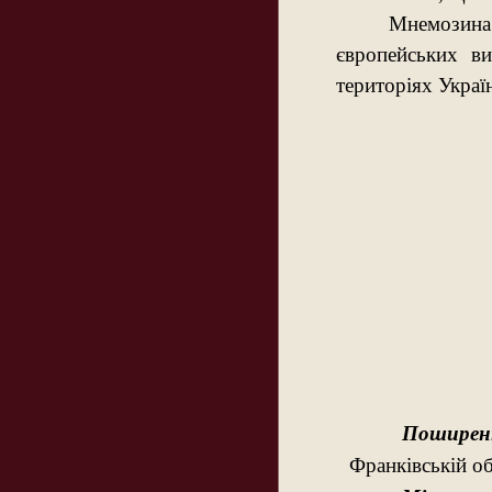
Мнемозина 
європейських в
територіях Украї
Поширен
Франківській об