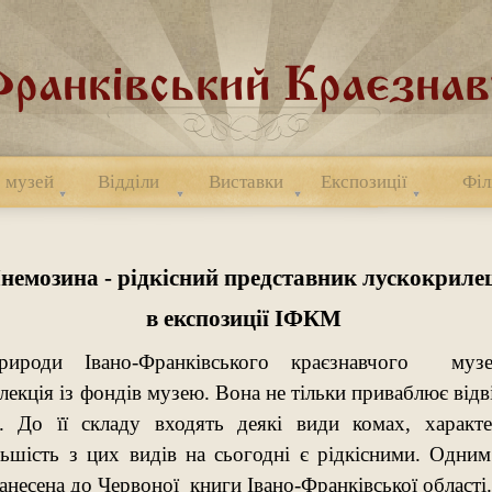
 музей
Відділи
Виставки
Експозиції
Філ
немозина
- рідкісний предcтавник лускокриле
в експозиції ІФКМ
ироди Івано-Франківського краєзнавчого музе
екція із фондів музею. Вона не тільки приваблює відві
ь. До її складу входять деякі види комах, харак
ьшість з цих видів на сьогодні є рідкісними. Одним
несена до Червоної книги Івано-Франківської області.